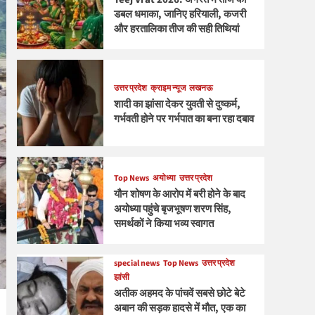
डबल धमाका, जानिए हरियाली, कजरी
और हरतालिका तीज की सही तिथियां
उत्तर प्रदेश
क्राइम न्यूज
लखनऊ
शादी का झांसा देकर युवती से दुष्कर्म,
गर्भवती होने पर गर्भपात का बना रहा दबाव
Top News
अयोध्या
उत्तर प्रदेश
यौन शोषण के आरोप में बरी होने के बाद
अयोध्या पहुंचे बृजभूषण शरण सिंह,
समर्थकों ने किया भव्य स्वागत
special news
Top News
उत्तर प्रदेश
झांसी
अतीक अहमद के पांचवें सबसे छोटे बेटे
अबान की सड़क हादसे में मौत, एक का