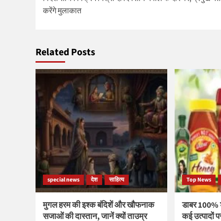
navigation
करेंगे मुलाकात
Related Posts
special news
देश
साहित्य
Top News
मुगल हरम की इश्क बंदिशें और खौफनाक
डाबर 100% शु
सजाओं की दास्तान, जानें क्यों ताउम्र
कई उत्पादों 