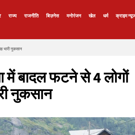
र
राज्य
राजनीति
बिज़नेस
मनोरंजन
खेल
धर्म
क्राइम न्यू
जगह भारी नुकसान
 में बादल फटने से 4 लोगों
री नुकसान