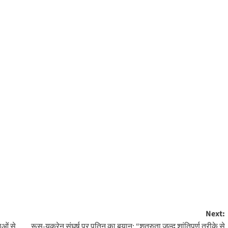
Next:
ाओं से
रूस-यूक्रेन संघर्ष पर पुतिन का बयान: “शत्रुता जल्द शांतिपूर्ण तरीके से