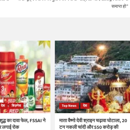
समाप्त हो”
देश
बिज़नेस
Top News
देश
द्ध का दावा फेल, FSSAI ने
माता वैष्णो देवी श्राइन चढ़ावा घोटाला, 20
पर लगाई रोक
टन नकली चांदी और 550 करोड़ की