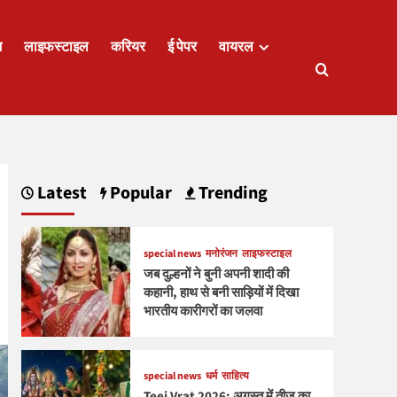
ज
लाइफस्टाइल
करियर
ई पेपर
वायरल
Latest
Popular
Trending
special news
मनोरंजन
लाइफस्टाइल
जब दुल्हनों ने बुनी अपनी शादी की
कहानी, हाथ से बनी साड़ियों में दिखा
भारतीय कारीगरों का जलवा
special news
धर्म
साहित्य
Teej Vrat 2026: अगस्त में तीज का