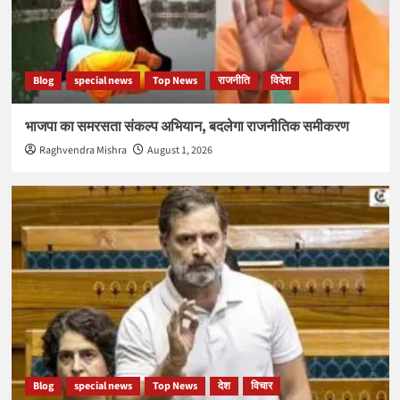
Blog
special news
Top News
राजनीति
विदेश
भाजपा का समरसता संकल्प अभियान, बदलेगा राजनीतिक समीकरण
Raghvendra Mishra
August 1, 2026
Blog
special news
Top News
देश
विचार