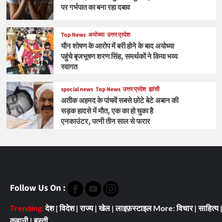
पर गर्भपात का बना रहा दबाव
Top News
अयोध्या
उत्तर प्रदेश
यौन शोषण के आरोप में बरी होने के बाद अयोध्या
पहुंचे बृजभूषण शरण सिंह, समर्थकों ने किया भव्य
स्वागत
special news
Top News
उत्तर प्रदेश
झांसी
अतीक अहमद के पांचवें सबसे छोटे बेटे अबान की
सड़क हादसे में मौत, एक का हो चुका है
एनकाउंटर, पत्नी तीन साल से फरार
Follow Us On :
Trending:
देश
|
विदेश
|
राज्य
|
खेल
|
लाइफ़स्टाइल
More:
विचार
|
साहित्य
कहानी
|
बस्ती