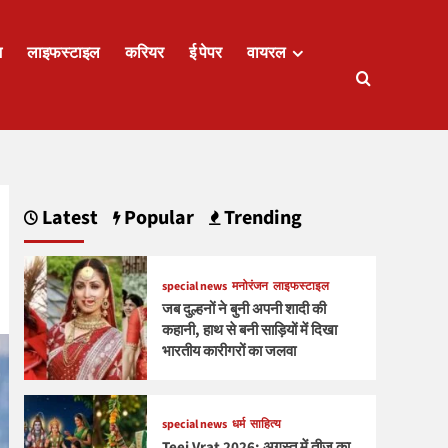
ज
लाइफस्टाइल
करियर
ई पेपर
वायरल
Latest
Popular
Trending
special news
मनोरंजन
लाइफस्टाइल
जब दुल्हनों ने बुनी अपनी शादी की
कहानी, हाथ से बनी साड़ियों में दिखा
भारतीय कारीगरों का जलवा
special news
धर्म
साहित्य
Teej Vrat 2026: अगस्त में तीज का