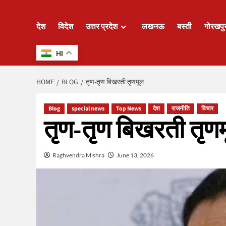
देश
विदेश
उत्तर प्रदेश
लखनऊ
बस्ती
गोरखपु
HI
HOME
BLOG
तृण-तृण बिखरती तृणमूल
Blog
special news
Top News
देश
राजनीति
विचार
तृण-तृण बिखरती तृण
Raghvendra Mishra
June 13, 2026