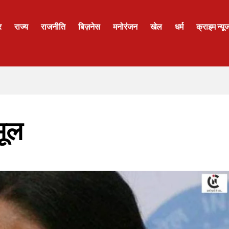
र
राज्य
राजनीति
बिज़नेस
मनोरंजन
खेल
धर्म
क्राइम न्यू
मूल