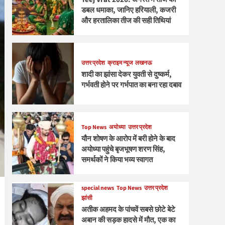
डबल धमाका, जानिए हरियाली, कजरी
और हरतालिका तीज की सही तिथियां
उत्तर प्रदेश
क्राइम न्यूज
लखनऊ
शादी का झांसा देकर युवती से दुष्कर्म,
गर्भवती होने पर गर्भपात का बना रहा दबाव
Top News
अयोध्या
उत्तर प्रदेश
यौन शोषण के आरोप में बरी होने के बाद
अयोध्या पहुंचे बृजभूषण शरण सिंह,
समर्थकों ने किया भव्य स्वागत
special news
Top News
उत्तर प्रदेश
झांसी
अतीक अहमद के पांचवें सबसे छोटे बेटे
अबान की सड़क हादसे में मौत, एक का