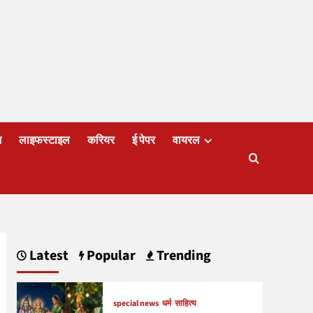
ज
लाइफस्टाइल
करियर
ई पेपर
वायरल
Latest
Popular
Trending
special news
धर्म
साहित्य