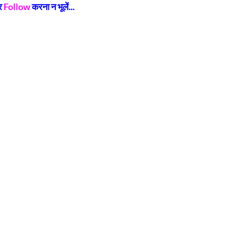
र
Follow
करना न भूलें...