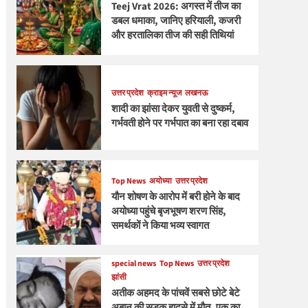
Teej Vrat 2026: अगस्त में तीज का
डबल धमाका, जानिए हरियाली, कजरी
और हरतालिका तीज की सही तिथियां
उत्तर प्रदेश
क्राइम न्यूज
लखनऊ
शादी का झांसा देकर युवती से दुष्कर्म,
गर्भवती होने पर गर्भपात का बना रहा दबाव
Top News
अयोध्या
उत्तर प्रदेश
यौन शोषण के आरोप में बरी होने के बाद
अयोध्या पहुंचे बृजभूषण शरण सिंह,
समर्थकों ने किया भव्य स्वागत
special news
Top News
उत्तर प्रदेश
झांसी
अतीक अहमद के पांचवें सबसे छोटे बेटे
अबान की सड़क हादसे में मौत, एक का