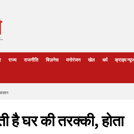
र
राज्य
राजनीति
बिज़नेस
मनोरंजन
खेल
धर्म
क्राइम न्यू
नुकसान
कती है घर की तरक्की, होता