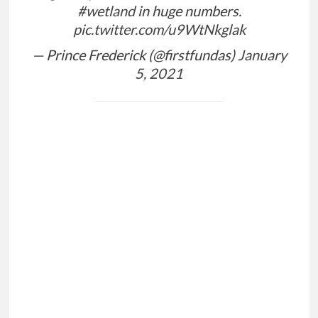
#wetland
in huge numbers.
pic.twitter.com/u9WtNkglak
— Prince Frederick (@firstfundas)
January
5, 2021