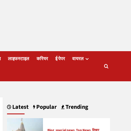
ज
लाइफस्टाइल
करियर
ई पेपर
वायरल
Latest
Popular
Trending
Blog
special news
Top News
विचार