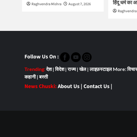
हिंदू धर्म का
Raghvendra Mishra
August 7, 2026
Raghvendra
Follow Us On :
Trending:
देश
|
विदेश
|
राज्य
|
खेल
|
लाइफ़स्टाइल
More:
विचा
कहानी
|
बस्ती
News Chuski:
About Us
|
Contact Us
|