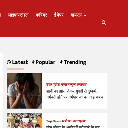
ज
लाइफस्टाइल
करियर
ई पेपर
वायरल
Latest
Popular
Trending
उत्तर प्रदेश
क्राइम न्यूज
लखनऊ
शादी का झांसा देकर युवती से दुष्कर्म,
गर्भवती होने पर गर्भपात का बना रहा दबाव
Top News
अयोध्या
उत्तर प्रदेश
यौन शोषण के आरोप में बरी होने के बाद