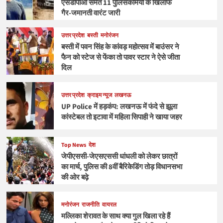
एसडीपीओ समेत 11 पुलिसकर्मियों के खिलाफ
गैर-जमानती वारंट जारी
उत्तर प्रदेश
बस्ती
मनोरंजन
बस्ती में पवन सिंह के कांवड़ महोत्सव में बाउंसर ने
फैन को स्टेज से फेंका तो पावर स्टार ने ऐसे जीता
दिल
उत्तर प्रदेश
क्राइम न्यूज
लखनऊ
UP Police में हड़कंप: लखनऊ में फंदे से झूला
कांस्टेबल तो इटावा में महिला सिपाही ने खाया जहर
Top News
देश
जेपीएससी-जेएसएससी धांधली को लेकर छात्रों
का मार्च, पुलिस की 8वीं बैरिकेडिंग तोड़ विधानसभा
की ओर बढ़े
मनोरंजन
राजनीति
वायरल
मल्लिका शेरावत के साथ क्या गुल खिला रहे हैं