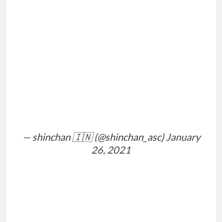
— shinchan 🇮🇳 (@shinchan_asc)
January
26, 2021