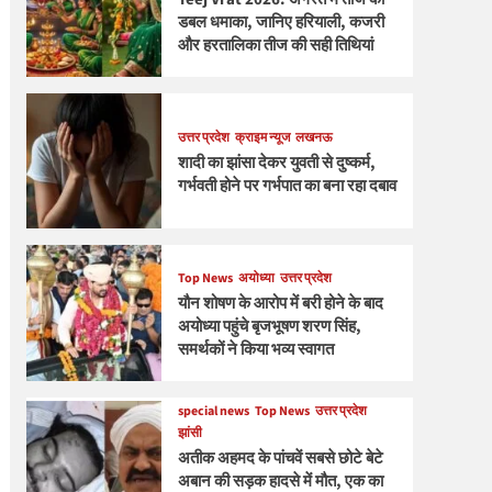
डबल धमाका, जानिए हरियाली, कजरी
और हरतालिका तीज की सही तिथियां
उत्तर प्रदेश
क्राइम न्यूज
लखनऊ
शादी का झांसा देकर युवती से दुष्कर्म,
गर्भवती होने पर गर्भपात का बना रहा दबाव
Top News
अयोध्या
उत्तर प्रदेश
यौन शोषण के आरोप में बरी होने के बाद
अयोध्या पहुंचे बृजभूषण शरण सिंह,
समर्थकों ने किया भव्य स्वागत
special news
Top News
उत्तर प्रदेश
झांसी
अतीक अहमद के पांचवें सबसे छोटे बेटे
अबान की सड़क हादसे में मौत, एक का