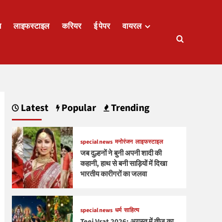
ज
लाइफस्टाइल
करियर
ई पेपर
वायरल
Latest
Popular
Trending
special news
मनोरंजन
लाइफस्टाइल
जब दुल्हनों ने बुनी अपनी शादी की
कहानी, हाथ से बनी साड़ियों में दिखा
भारतीय कारीगरों का जलवा
special news
धर्म
साहित्य
Teej Vrat 2026: अगस्त में तीज का