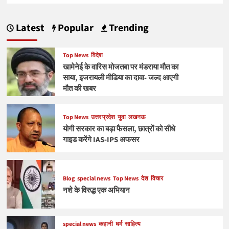
Latest
Popular
Trending
Top News
विदेश
खामेनेई के वारिस मोजतबा पर मंडराया मौत का
साया, इजरायली मीडिया का दावा- जल्द आएगी
मौत की खबर
Top News
उत्तर प्रदेश
युवा
लखनऊ
योगी सरकार का बड़ा फैसला, छात्रों को सीधे
गाइड करेंगे IAS-IPS अफसर
Blog
special news
Top News
देश
विचार
नशे के विरुद्ध एक अभियान
special news
कहानी
धर्म
साहित्य