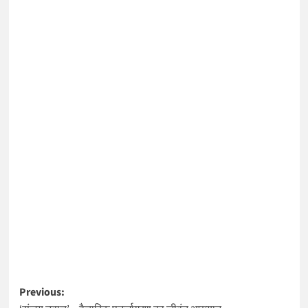
Post
Previous: