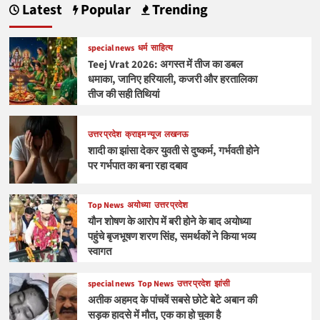
Latest
Popular
Trending
special news
धर्म
साहित्य
Teej Vrat 2026: अगस्त में तीज का डबल
धमाका, जानिए हरियाली, कजरी और हरतालिका
तीज की सही तिथियां
उत्तर प्रदेश
क्राइम न्यूज
लखनऊ
शादी का झांसा देकर युवती से दुष्कर्म, गर्भवती होने
पर गर्भपात का बना रहा दबाव
Top News
अयोध्या
उत्तर प्रदेश
यौन शोषण के आरोप में बरी होने के बाद अयोध्या
पहुंचे बृजभूषण शरण सिंह, समर्थकों ने किया भव्य
स्वागत
special news
Top News
उत्तर प्रदेश
झांसी
अतीक अहमद के पांचवें सबसे छोटे बेटे अबान की
सड़क हादसे में मौत, एक का हो चुका है