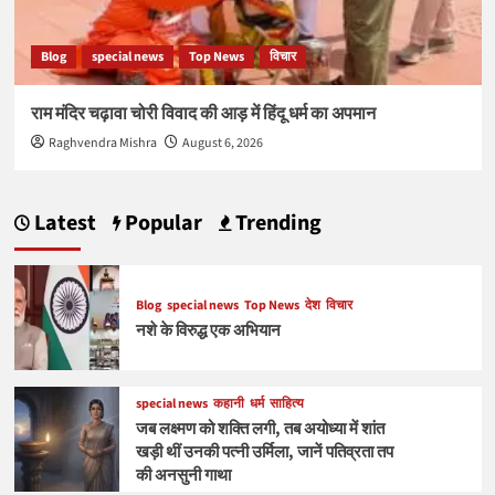
Blog
special news
Top News
विचार
राम मंदिर चढ़ावा चोरी विवाद की आड़ में हिंदू धर्म का अपमान
Raghvendra Mishra
August 6, 2026
Latest
Popular
Trending
Blog
special news
Top News
देश
विचार
नशे के विरुद्ध एक अभियान
special news
कहानी
धर्म
साहित्य
जब लक्ष्मण को शक्ति लगी, तब अयोध्या में शांत
खड़ी थीं उनकी पत्नी उर्मिला, जानें पतिव्रता तप
की अनसुनी गाथा