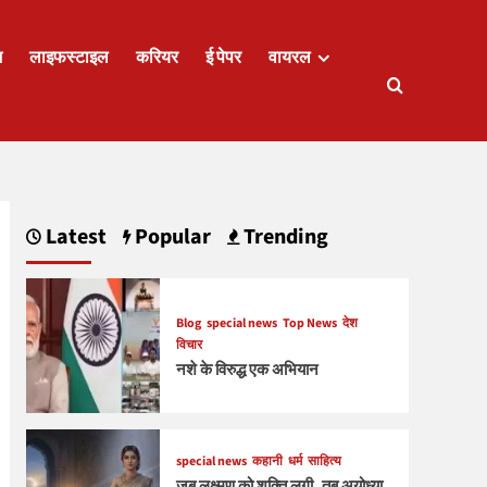
ज
लाइफस्टाइल
करियर
ई पेपर
वायरल
Latest
Popular
Trending
Blog
special news
Top News
देश
विचार
नशे के विरुद्ध एक अभियान
special news
कहानी
धर्म
साहित्य
जब लक्ष्मण को शक्ति लगी, तब अयोध्या