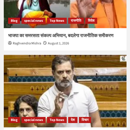
Blog
special news
Top News
राजनीति
विदेश
भाजपा का समरसता संकल्प अभियान, बदलेगा राजनीतिक समीकरण
Raghvendra Mishra
August 1, 2026
Blog
special news
Top News
देश
विचार