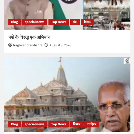
Blog
special news
Top News
देश
विचार
नशे के विरुद्ध एक अभियान
Raghvendra Mishra
August 8, 2026
Blog
special news
Top News
विचार
साहित्य