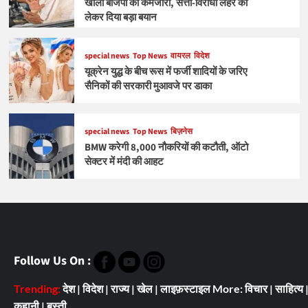
खोली बीजेपी की कमजोरी, सत्ता-विरोधी लहर को
लेकर दिया बड़ा बयान
special news
Top News
वायरल
विदेश
यूक्रेन युद्ध के बीच रूस में फर्जी शादियों के जरिए
सैनिकों की सरकारी मुआवजे पर डाका
special news
Top News
बिज़नेस
BMW करेगी 8,000 नौकरियों की कटौती, ऑटो
सेक्टर में मंदी की आहट
Follow Us On :
Trending:
देश
|
विदेश
|
राज्य
|
खेल
|
लाइफ़स्टाइल
More:
विचार
|
साहित्य
कहानी
|
बस्ती