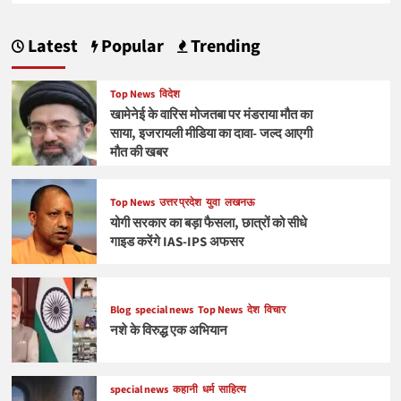
Latest
Popular
Trending
Top News
विदेश
खामेनेई के वारिस मोजतबा पर मंडराया मौत का
साया, इजरायली मीडिया का दावा- जल्द आएगी
मौत की खबर
Top News
उत्तर प्रदेश
युवा
लखनऊ
योगी सरकार का बड़ा फैसला, छात्रों को सीधे
गाइड करेंगे IAS-IPS अफसर
Blog
special news
Top News
देश
विचार
नशे के विरुद्ध एक अभियान
special news
कहानी
धर्म
साहित्य