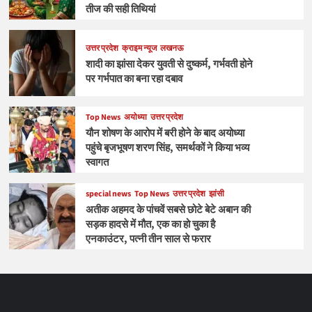
तीज की सही तिथियां
उत्तर प्रदेश
क्राइम न्यूज
लखनऊ
शादी का झांसा देकर युवती से दुष्कर्म, गर्भवती होने
पर गर्भपात का बना रहा दबाव
Top News
अयोध्या
उत्तर प्रदेश
यौन शोषण के आरोप में बरी होने के बाद अयोध्या
पहुंचे बृजभूषण शरण सिंह, समर्थकों ने किया भव्य
स्वागत
special news
Top News
उत्तर प्रदेश
झांसी
अतीक अहमद के पांचवें सबसे छोटे बेटे अबान की
सड़क हादसे में मौत, एक का हो चुका है
एनकाउंटर, पत्नी तीन साल से फरार