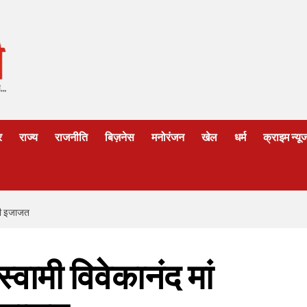
र
राज्य
राजनीति
बिज़नेस
मनोरंजन
खेल
धर्म
क्राइम न्यू
 थी इजाजत
्वामी विवेकानंद मां