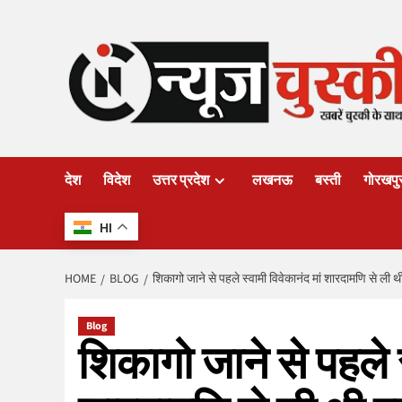
Skip
to
content
देश
विदेश
उत्तर प्रदेश
लखनऊ
बस्ती
गोरखपु
HI
HOME
BLOG
शिकागो जाने से पहले स्वामी विवेकानंद मां शारदामणि से ली
Blog
शिकागो जाने से पहले स